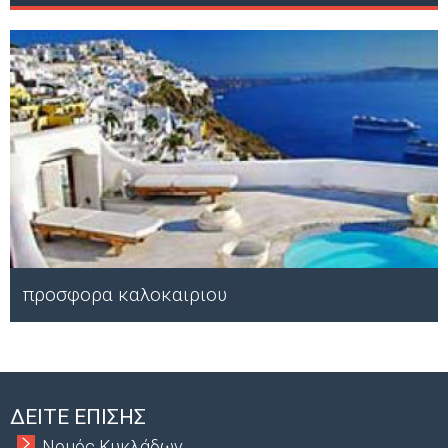
προσφορα καλοκαιριου
Μ
ΔΕΙΤΕ ΕΠΙΣΗΣ
Νομός Κυκλάδων