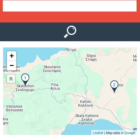
Ο
μ
Ύ
ε
ν
ο
+
ύ
−
1
R
2
Leaflet
| Map data ©
Google