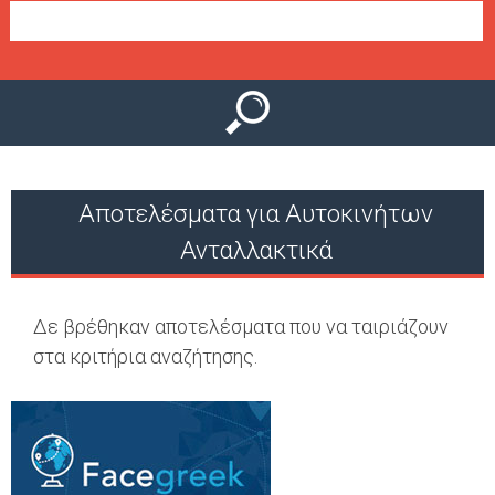
Ο
μ
Ύ
ε
ν
ο
ύ
Αποτελέσματα για Αυτοκινήτων
Ανταλλακτικά
Δε βρέθηκαν αποτελέσματα που να ταιριάζουν
στα κριτήρια αναζήτησης.