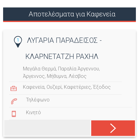
Αποτελέσματα για Καφενεία
ΛΥΓΑΡΙΑ ΠΑΡΑΔΕΙΣΟΣ -
1
ΚΛΑΡΝΕΤΑΤΖΗ ΡΑΧΗΛ
Μεγάλα Θερμά, Παραλία Άργεννου,
Άργεννος, Μήθυμνα, Λέσβος
Καφενεία
,
Ουζερί
,
Καφετέριες
,
Έξοδος
Τηλέφωνο
Κινητό