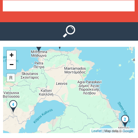
Ο
μ
Ύ
ε
ν
1
ο
3
+
ύ
−
R
4
2
Leaflet
| Map data ©
Google