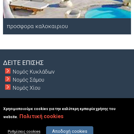
προσφορα καλοκαιριου
Μ
ΔΕΙΤΕ ΕΠΙΣΗΣ
Νομός Κυκλάδων
Νομός Σάμου
Νομός Χίου
Χρησιμοποιούμε cookies για την καλύτερη εμπειρία χρήσης του
Πολιτική cookies
Copyright © 2026 MacInformationGroup ltd.
|
ΑΡΙΘΜΟΣ Γ.Ε.Μ.Η.:
website.
117363401000
Όροι & Προϋποθέσεις
Σχετικά
Επικοινωνία
Αποδοχή cookies
Ρυθμίσεις cookies