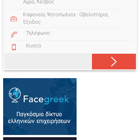
Άγρα, Λέσβος
Καφενεία
,
Ψητοπωλεία - Οβελιστήρια
,
Έξοδος
Τηλέφωνο
Κινητό