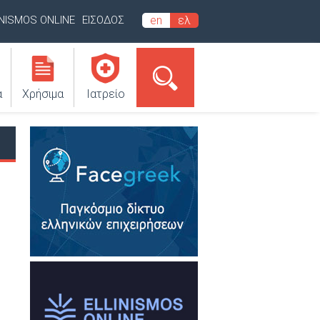
INISMOS ONLINE
ΕΙΣΟΔΟΣ
en
ελ
α
Χρήσιμα
Ιατρείο