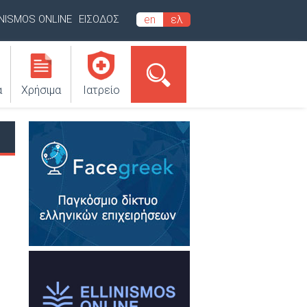
INISMOS ONLINE
ΕΙΣΟΔΟΣ
en
ελ
α
Χρήσιμα
Ιατρείο