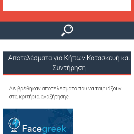
Ο
μ
Ύ
ε
ν
ο
ύ
Αποτελέσματα για Κήπων Κατασκευή και
Συντήρηση
Δε βρέθηκαν αποτελέσματα που να ταιριάζουν
στα κριτήρια αναζήτησης.