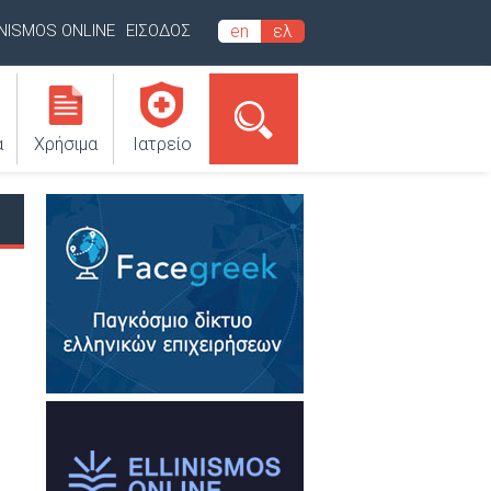
INISMOS ONLINE
ΕΙΣΟΔΟΣ
en
ελ
α
Χρήσιμα
Ιατρείο