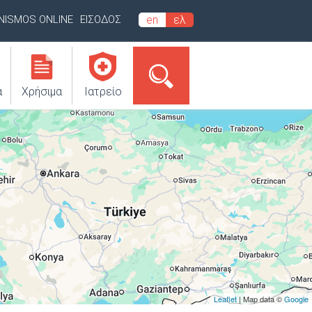
INISMOS ONLINE
ΕΙΣΟΔΟΣ
en
ελ
α
Χρήσιμα
Ιατρείο
Leaflet
| Map data ©
Google