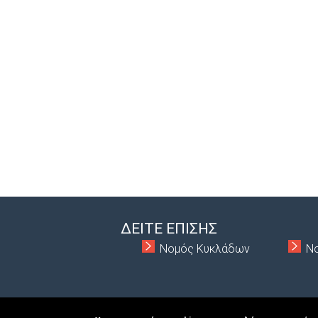
ΔΕΙΤΕ ΕΠΙΣΗΣ
Νομός Κυκλάδων
Ν
Copyright © 2026 MacInformationGroup ltd