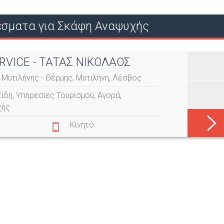
Ο
σματα για Σκάφη Αναψυχής
Ύ
RVICE - ΤΑΤΑΣ ΝΙΚΟΛΑΟΣ
 Μυτιλήνης - Θέρμης, Μυτιλήνη, Λέσβος
Είδη
,
Υπηρεσίες Τουρισμού
,
Αγορά
,
χής
Κινητό