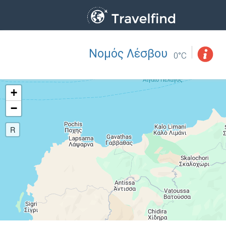
Νομός Λέσβου
Επάγγελμα
ΒΡΕΙΤΕ
0°C
ΒΡΕΙΤΕ ΚΟΝΤΑ ΣΑΣ
+
−
R