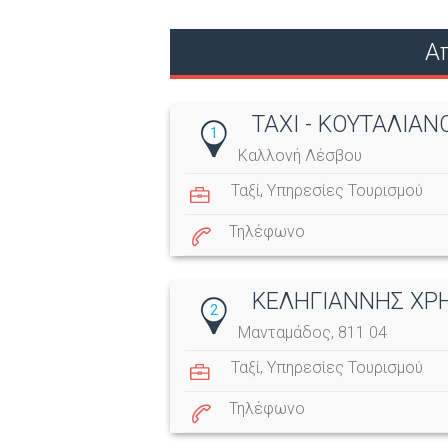
Α
TAXI - ΚΟΥΤΑΛΙΑ
1
Καλλονή Λέσβου
Ταξί
,
Υπηρεσίες Τουρισμού
Τηλέφωνο
ΚΕΛΗΓΙΑΝΝΗΣ ΧΡ
2
Μανταμάδος, 811 04
Ταξί
,
Υπηρεσίες Τουρισμού
Τηλέφωνο