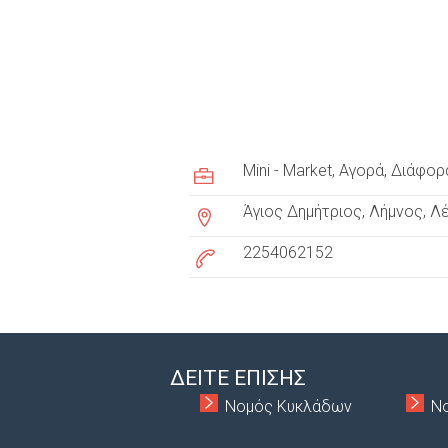
c
u
Mini - Market
Αγορά
Διάφορα
s
Άγιος Δημήτριος, Λήμνος, 
t
2254062152
o
m
e
r
ΔΕΙΤΕ ΕΠΙΣΗΣ
Νομός Κυκλάδων
Ν
t