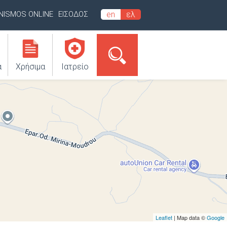
INISMOS ONLINE
ΕΙΣΟΔΟΣ
en
ελ
α
Χρήσιμα
Ιατρείο
Leaflet
| Map data ©
Google