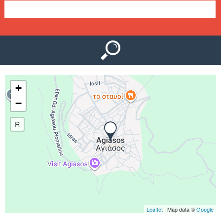
Ο
μ
Ύ
ε
ν
ο
+
ύ
−
R
Leaflet
| Map data ©
Google