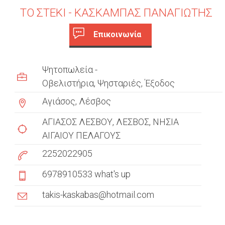
ΤΟ ΣΤΕΚΙ - ΚΑΣΚΑΜΠΑΣ ΠΑΝΑΓΙΩΤΗΣ
Επικοινωνία
c
(
ε
u
Ψητοπωλεία -
ν
s
Οβελιστήρια
Ψησταριές
ε
Έξοδος
ρ
Αγιάσος, Λέσβος
t
γ
ή
ΑΓΙΑΣΟΣ ΛΕΣΒΟΥ
ΛΕΣΒΟΣ
ΝΗΣΙΑ
o
κ
ΑΙΓΑΙΟΥ ΠΕΛΑΓΟΥΣ
m
α
2252022905
ρ
e
τ
6978910533 what's up
έ
r
λ
takis-kaskabas@hotmail.com
t
α
)