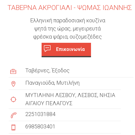
ΤΑΒΕΡΝΑ ΑΚΡΟΓΙΑΛΙ - ΨΩΜΑΣ ΙΩΑΝΝΗΣ
Ελληνική παραδοσιακή κουζίνα
ψητά της ώρας, μεγειρευτά
φρέσκα ψάρια, ουζομεζέδες
Επικοινωνία
c
(
ε
u
Ταβέρνες
Έξοδος
ν
s
ε
Παναγιούδα, Μυτιλήνη
ρ
t
γ
ΜΥΤΙΛΗΝΗ ΛΕΣΒΟΥ
ΛΕΣΒΟΣ
ΝΗΣΙΑ
ή
o
ΑΙΓΑΙΟΥ ΠΕΛΑΓΟΥΣ
κ
2251031884
m
α
ρ
e
6985803401
τ