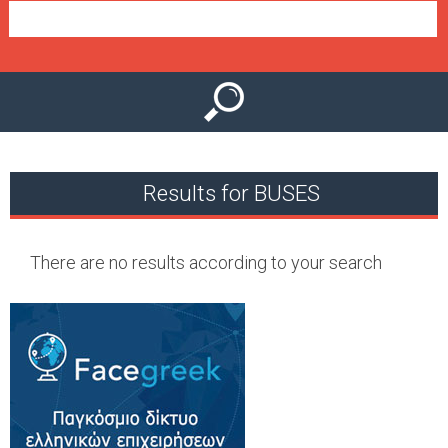
e
n
u
Results for BUSES
There are no results according to your search