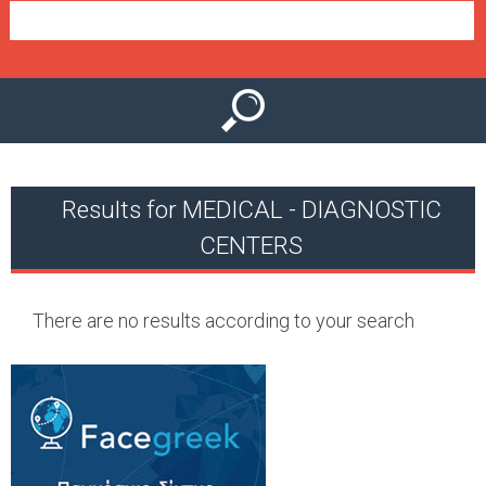
e
n
u
Results for MEDICAL - DIAGNOSTIC
CENTERS
There are no results according to your search