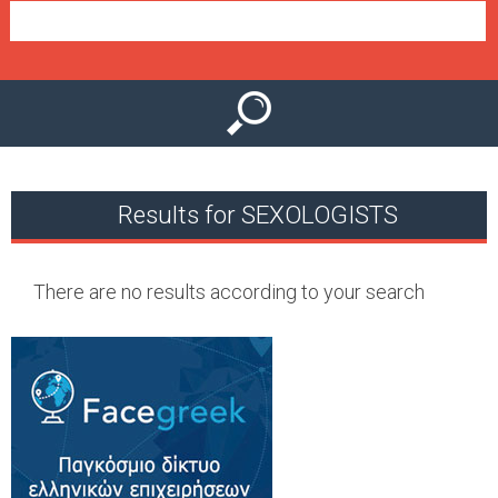
e
n
u
Results for SEXOLOGISTS
There are no results according to your search