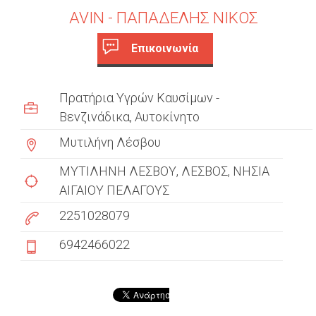
AVIN - ΠΑΠΑΔΕΛΗΣ ΝΙΚΟΣ
Επικοινωνία
c
(
ε
u
Πρατήρια Υγρών Καυσίμων -
ν
s
Βενζινάδικα
Αυτοκίνητο
ε
ρ
Μυτιλήνη Λέσβου
t
γ
ή
ΜΥΤΙΛΗΝΗ ΛΕΣΒΟΥ
ΛΕΣΒΟΣ
ΝΗΣΙΑ
o
κ
ΑΙΓΑΙΟΥ ΠΕΛΑΓΟΥΣ
m
α
2251028079
ρ
e
τ
6942466022
έ
r
λ
t
α
)