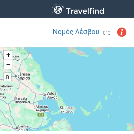
Νομός Λέσβου
Επάγγελμα
ΒΡΕΙΤΕ
0°C
ΒΡΕΙΤΕ ΚΟΝΤΑ ΣΑΣ
+
−
R