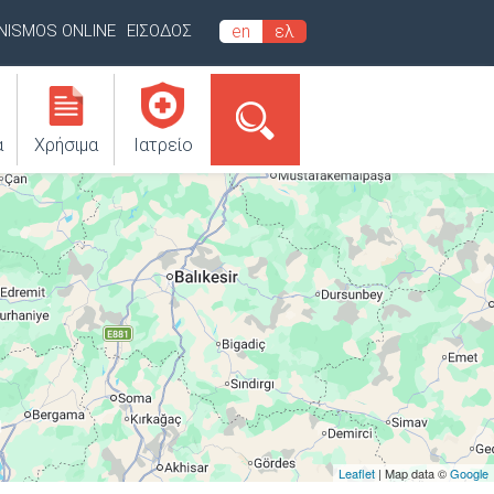
INISMOS ONLINE
ΕΙΣΟΔΟΣ
en
ελ
α
Χρήσιμα
Ιατρείο
Leaflet
| Map data ©
Google