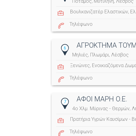
Ποταμός, Μυτιλήνη, Λέσβος
Βουλκανιζατέρ Ελαστικών
,
Ελ
Τηλέφωνο
ΑΓΡΟΚΤΗΜΑ ΤΟΥΜ
6
Μηλιές, Πλωμάρι, Λέσβος
Ξενώνες
,
Ενοικιαζόμενα Δωμ
Τηλέφωνο
ΑΦΟΙ ΜΑΡΗ Ο.Ε.
7
4ο Χλμ. Μύρινας - Θερμών, 
Πρατήρια Υγρών Καυσίμων - Β
Τηλέφωνο