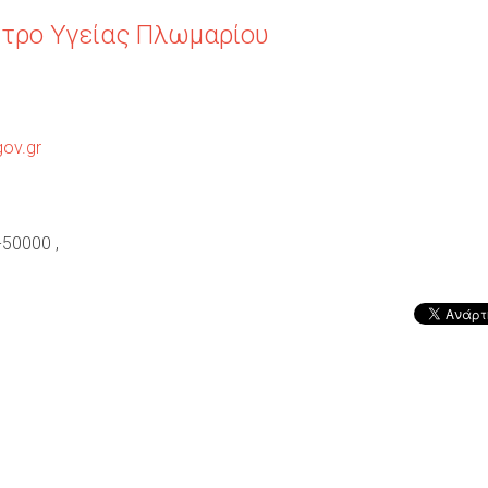
τρο Υγείας Πλωμαρίου
Ο
Ύ
ov.gr
-50000