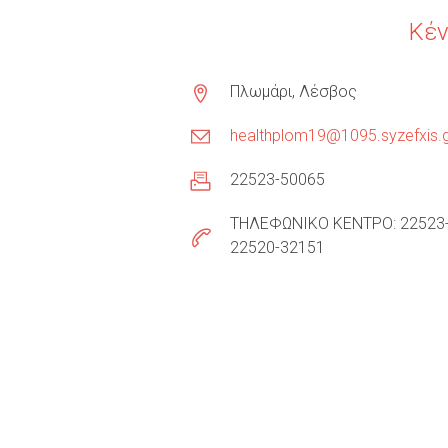
Κέν
Πλωμάρι, Λέσβος
healthplom19@1095.syzefxis.g
22523-50065
ΤΗΛΕΦΩΝΙΚΟ ΚΕΝΤΡΟ: 22523
22520-32151