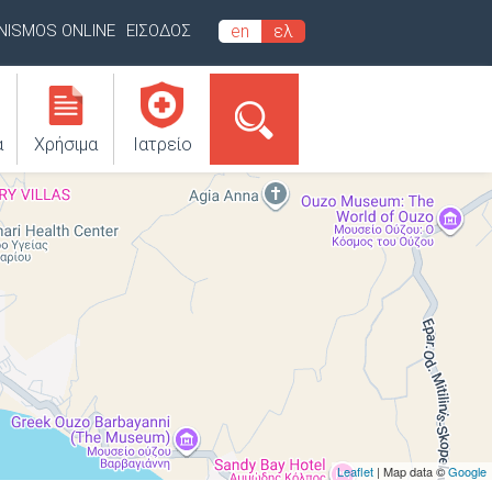
INISMOS ONLINE
ΕΙΣΟΔΟΣ
en
ελ
α
Χρήσιμα
Ιατρείο
Leaflet
| Map data ©
Google