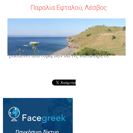
Παραλία Εφταλού, Λέσβος
Δίπλα στον πανέμορφο Μόλυβο, ανατολικά
υπάρχει η Eφταλού, μια όμορφη παραλία με
μεγάλο βότσαλο και πέτρες, τις οποίες, καθώς
βαθαίνει απότομα, δεν θα τις καταλάβετε.