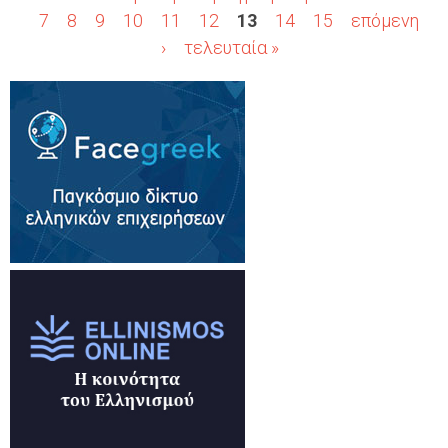
Σ
7
8
9
10
11
12
13
14
15
επόμενη
›
τελευταία »
ε
λ
ί
δ
ε
ς