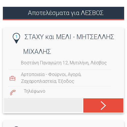
Σ
Αποτελέσματα για ΛΕΣΒΟΣ
ε
λ
ΣΤΑΧΥ και ΜΕΛΙ - ΜΗΤΣΕΛΛΗΣ
1
ί
ΜΙΧΑΛΗΣ
δ
Βοστάνη Παναγιώτη 12, Μυτιλήνη, Λέσβος
ε
Αρτοποιεία - Φούρνοι
,
Αγορά
,
ς
Ζαχαροπλαστεία
,
Έξοδος
Τηλέφωνο