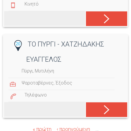
Κινητό
ΤΟ ΠΥΡΓΙ - ΧΑΤΖΗΔΑΚΗΣ
20
ΕΥΑΓΓΕΛΟΣ
Πύργι, Μυτιλήνη
Ψαροταβέρνες
,
Έξοδος
Τηλέφωνο
« πρώτη
‹ προηγούμενη
…