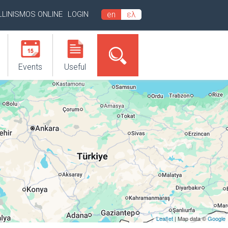
LLINISMOS ONLINE
LOGIN
en
ελ
Events
Useful
Leaflet
| Map data ©
Google