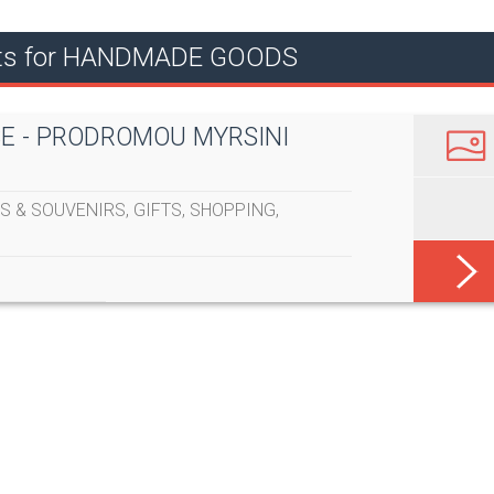
lts for HANDMADE GOODS
E - PRODROMOU MYRSINI
TS & SOUVENIRS
,
GIFTS
,
SHOPPING
,